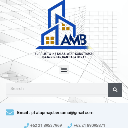
SUPPLIER & INSTALASI ATAP KONSTRUKSI
BAJA RINGAN DAN BAJA BERAT
Menu
Sear
Search
Email :
pt.atapmajubersama@gmail.com
+62 21 89537969
+62 21 89095871